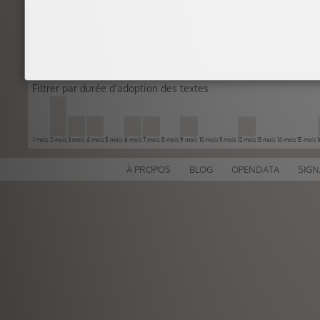
Filtrer par durée d'adoption des textes
1 mois
2 mois
3 mois
4 mois
5 mois
6 mois
7 mois
8 mois
9 mois
10 mois
11 mois
12 mois
13 mois
14 mois
15 mois
À PROPOS
BLOG
OPENDATA
SIGN