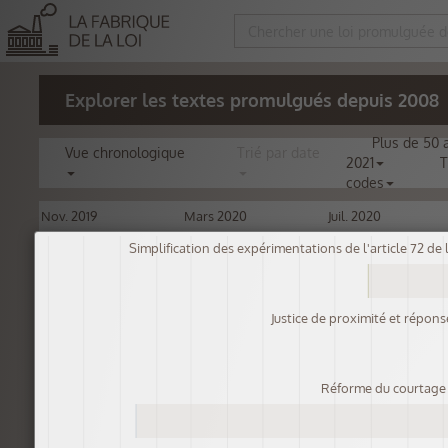
Explorer les textes promulgués depuis 2008
Plus de 50
Vue
chronologique
Trié par
date
2021
T
codes
Nov. 2019
Mars 2020
Juil. 2020
Simplification des expérimentations de l'article 72 de 
Justice de proximité et répon
Réforme du courtage