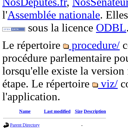
NosDéputés.fr
,
NosSénateur
l'
Assemblée nationale
. Elle
sous la licence
ODBL
Le répertoire
procedure/
c
procédure parlementaire pou
lorsqu'elle existe la version 
étape. Le répertoire
viz/
co
l'application.
Name
Last modified
Size
Description
Parent Directory
-