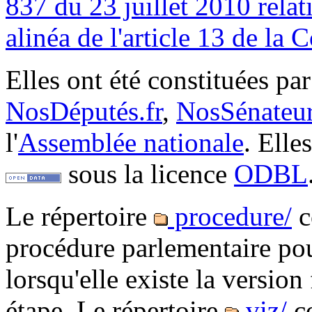
837 du 23 juillet 2010 relat
alinéa de l'article 13 de la 
Elles ont été constituées pa
NosDéputés.fr
,
NosSénateur
l'
Assemblée nationale
. Elle
sous la licence
ODBL
Le répertoire
procedure/
c
procédure parlementaire pou
lorsqu'elle existe la version 
étape. Le répertoire
viz/
co